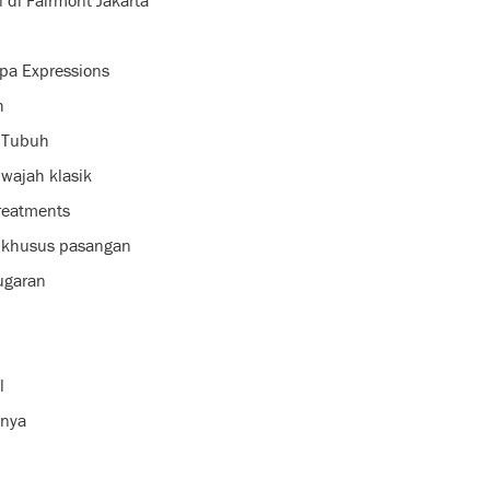
 di Fairmont Jakarta
pa Expressions
h
 Tubuh
wajah klasik
reatments
 khusus pasangan
ugaran
l
rnya