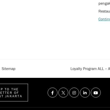
pengak
Restau
Contin
Sitemap
Loyalty Program ALL – A
UP TO THE
ETTER OF
NT JAKARTA