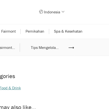
Indonesia
 Fairmont
Pernikahan
Spa & Kesehatan
airmont...
Tips Mengelola...
⟶
Fairmont Jakarta..
gories
Food & Drink
may also like...